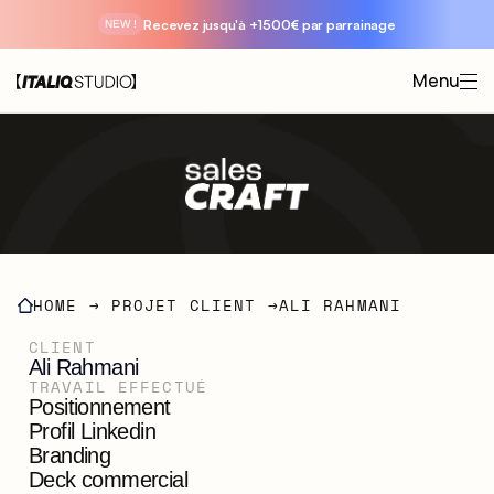
Recevez jusqu'à +1500€ par parrainage
NEW !
Menu
HOME
 → 
PROJET CLIENT
 →
ALI RAHMANI
CLIENT
Ali Rahmani
TRAVAIL EFFECTUÉ
Positionnement

Profil Linkedin

Branding

Deck commercial