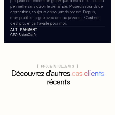
pas juste de l'exécution graphique. Il est allé au-delà du 
périmètre sans qu'on le demande. Plusieurs rounds de 
corrections, toujours dispo, jamais pressé. Depuis, 
mon profil est aligné avec ce que je vends. C'est net, 
c'est pro, et ça travaille pour moi. 
ALI RAHMANI
CEO SalesCraft
【 PROJETS CLIENTS 】
Découvrez d'autres 
cas clients
 récents