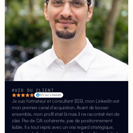
AVIS DU CLIENT
5/5 sur Linkedin
Je suis formateur et consultant B2B, mon LinkedIn est 
mon premier canal d'acquisition. Avant de bosser 
ensemble, mon profil était là mais il ne racontait rien de 
clair. Pas de DA cohérente, pas de positionnement 
lisible. Il a tout repris avec un vrai regard stratégique, 