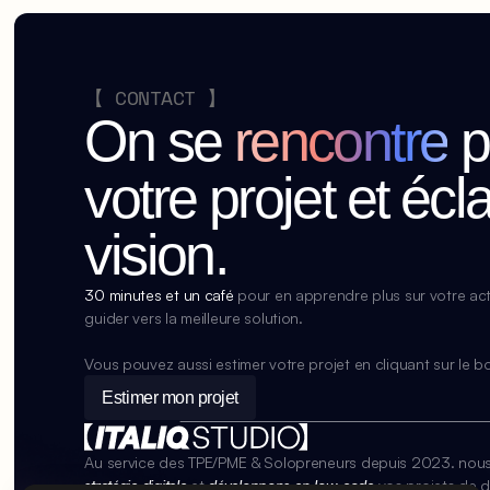
【 CONTACT 】
On se
rencontre
p
votre projet et écla
vision.
30 minutes et un café
 pour en apprendre plus sur votre acti
guider vers la meilleure solution.
Vous pouvez aussi estimer votre projet en cliquant sur le 
Estimer mon projet
Au service des TPE/PME & Solopreneurs depuis 2023. nous
stratégie digitale
 et 
développons en low-code
vos projets de de