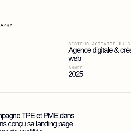
RAPHY
SECTEUR ACTIVITÉ DU C
Agence digitale & créa
web
ANNÉE
2025
mpagne TPE et PME dans 
ns conçu sa landing page 