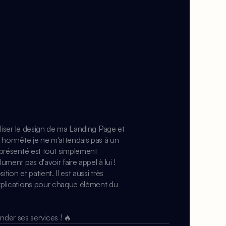
aliser le design de ma Landing Page et 
e honnête je ne m'attendais pas à un 
 présenté est tout simplement 
ment pas d'avoir faire appel à lui !

tion et patient. Il est aussi très 
xplications pour chaque élément du 
er ses services ! 🔥